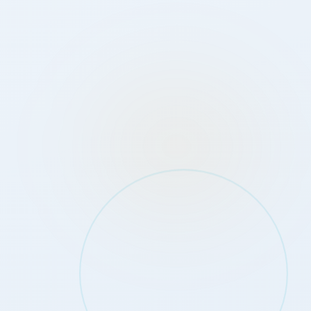
PE
PR
PY
SV
UY
Soporte
Reunión o llamada
Precios